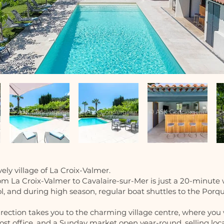
ively village of La Croix-Valmer.
m La Croix-Valmer to Cavalaire-sur-Mer is just a 20-minute 
ol, and during high season, regular boat shuttles to the Porqu
ection takes you to the charming village centre, where you wi
ost office, and a Sunday market open year-round, selling loca