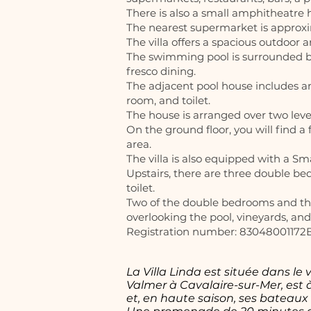
There is also a small amphitheatre
The nearest supermarket is approx
The villa offers a spacious outdoor 
The swimming pool is surrounded by 
fresco dining.
The adjacent pool house includes an 
room, and toilet.
The house is arranged over two lev
On the ground floor, you will find a
area.
The villa is also equipped with a Sm
Upstairs, there are three double b
toilet.
Two of the double bedrooms and the
overlooking the pool, vineyards, an
Registration number: 8304800117
La Villa Linda est située dans le
Valmer à Cavalaire-sur-Mer, est à
et, en haute saison, ses bateaux