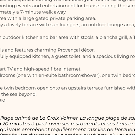
 hosting events and entertainment for tourists during the s
imately a 7-minute walk away.
area with a large gated private parking area.
a lovely terrace with sun loungers, an outdoor lounge area,
outdoor kitchen and bar area with stools, a plancha grill, a T
els and features charming Provençal décor.
 fully equipped kitchen, a guest toilet, and a spacious living
art TV and high-speed fibre internet.
edrooms (one with en-suite bathroom/shower), one twin bed
 twin bedroom open onto an upstairs terrace furnished with
d the sea beyond.
2BM
 village animé de La Croix Valmer. La longue plage de sab
 20 minutes à pied, avec ses restaurants et ses bars en
 qui vous emmènent régulièrement aux îles de Porquerol