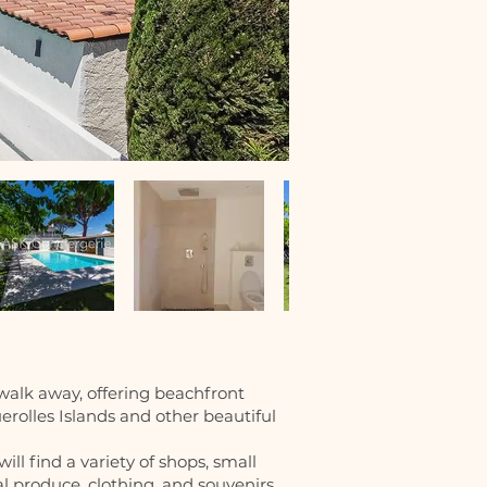
walk away, offering beachfront
erolles Islands and other beautiful
ll find a variety of shops, small
l produce, clothing, and souvenirs.