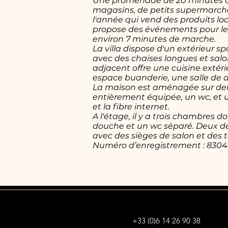
Une promenade de 20 minutes dan
magasins, de petits supermarché
l'année qui vend des produits lo
propose des événements pour les 
environ 7 minutes de marche.
La villa dispose d'un extérieur s
avec des chaises longues et salo
adjacent offre une cuisine extér
espace buanderie, une salle de d
La maison est aménagée sur deux
entièrement équipée, un wc, et u
et la fibre internet.
A l'étage, il y a trois chambres 
douche et un wc séparé. Deux des
avec des sièges de salon et des t
Numéro d’enregistrement : 830
+33 (0)6 14 26 90 38