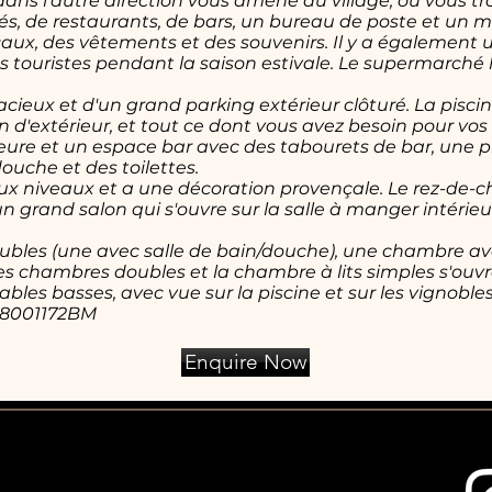
s l'autre direction vous amène au village, où vous tr
s, de restaurants, de bars, un bureau de poste et un 
caux, des vêtements et des souvenirs. Il y a également
touristes pendant la saison estivale. Le supermarché l
pacieux et d'un grand parking extérieur clôturé. La pisci
n d'extérieur, et tout ce dont vous avez besoin pour vo
ieure et un espace bar avec des tabourets de bar, une p
ouche et des toilettes.
 niveaux et a une décoration provençale. Le rez-de-ch
n grand salon qui s'ouvre sur la salle à manger intérieu
doubles (une avec salle de bain/douche), une chambre ave
 chambres doubles et la chambre à lits simples s'ouvre
ables basses, avec vue sur la piscine et sur les vignobles
48001172BM
Enquire Now