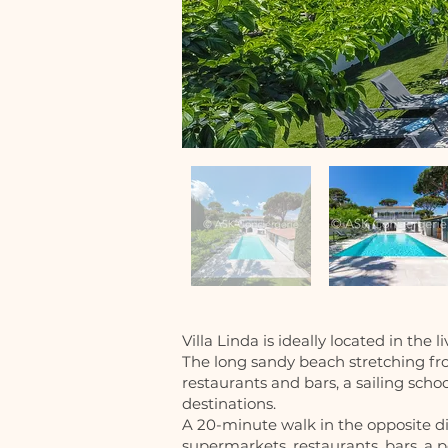
Villa Linda is ideally located in the l
The long sandy beach stretching fro
restaurants and bars, a sailing scho
destinations.
A 20-minute walk in the opposite dir
supermarkets, restaurants, bars, a p